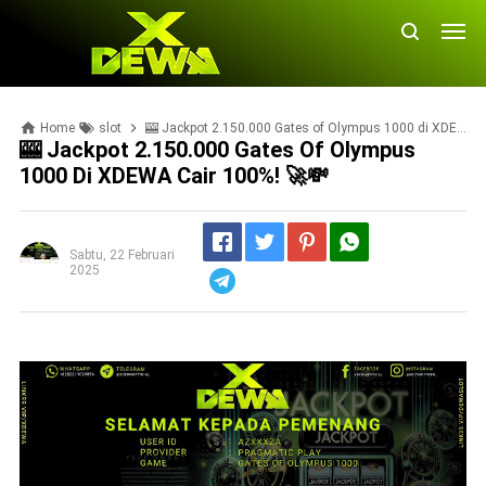
Home
slot
🎰 Jackpot 2.150.000 Gates of Olympus 1000 di XDEWA Cair 100%! 🚀💸
🎰 Jackpot 2.150.000 Gates Of Olympus
1000 Di XDEWA Cair 100%! 🚀💸
Sabtu, 22 Februari
2025
Telegram