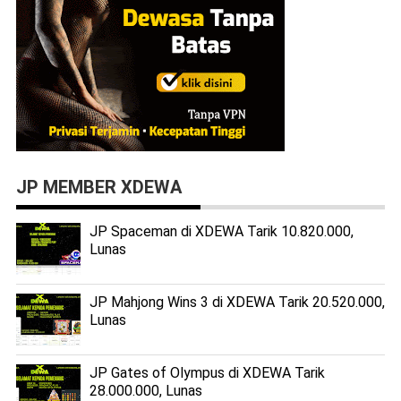
JP MEMBER XDEWA
JP Spaceman di XDEWA Tarik 10.820.000,
Lunas
JP Mahjong Wins 3 di XDEWA Tarik 20.520.000,
Lunas
JP Gates of Olympus di XDEWA Tarik
28.000.000, Lunas