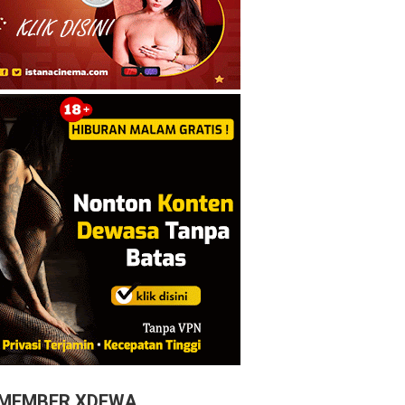
 MEMBER XDEWA