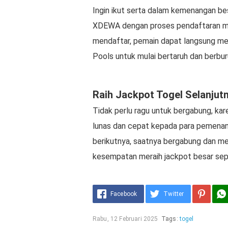
Ingin ikut serta dalam kemenangan bes
XDEWA dengan proses pendaftaran mu
mendaftar, pemain dapat langsung me
Pools untuk mulai bertaruh dan berbur
Raih Jackpot Togel Selanjut
Tidak perlu ragu untuk bergabung, k
lunas dan cepat kepada para pemenang
berikutnya, saatnya bergabung dan m
kesempatan meraih jackpot besar seper
Facebook
Twitter
Rabu, 12 Februari 2025
Tags:
togel