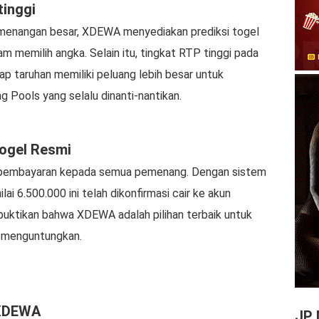
tinggi
kemenangan besar, XDEWA menyediakan prediksi togel
am memilih angka. Selain itu, tingkat RTP tinggi pada
 taruhan memiliki peluang lebih besar untuk
 Pools yang selalu dinanti-nantikan.
ogel Resmi
 pembayaran kepada semua pemenang. Dengan sistem
ai 6.500.000 ini telah dikonfirmasi cair ke akun
uktikan bahwa XDEWA adalah pilihan terbaik untuk
n menguntungkan.
 XDEWA
JP