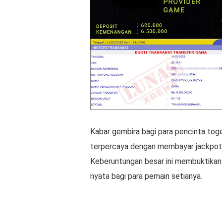
Kabar gembira bagi para pencinta tog
terpercaya dengan membayar jackpot 
Keberuntungan besar ini membuktikan
nyata bagi para pemain setianya.