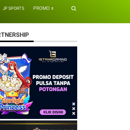
PROMO
JP SPORTS
⏬
RTNERSHIP