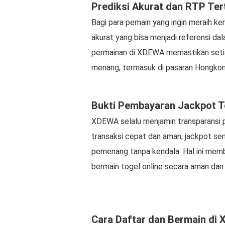
Prediksi Akurat dan RTP Ter
Bagi para pemain yang ingin meraih 
akurat yang bisa menjadi referensi dal
permainan di XDEWA memastikan setiap
menang, termasuk di pasaran Hongkong
Bukti Pembayaran Jackpot T
XDEWA selalu menjamin transparansi
transaksi cepat dan aman, jackpot senil
pemenang tanpa kendala. Hal ini memb
bermain togel online secara aman da
Cara Daftar dan Bermain di