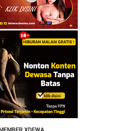
 MEMBER XDEWA