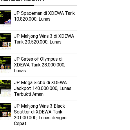
JP Spaceman di XDEWA Tarik
10.820.000, Lunas
JP Mahjong Wins 3 di XDEWA
Tarik 20.520.000, Lunas
JP Gates of Olympus di
XDEWA Tarik 28.000.000,
Lunas
JP Mega Sicbo di XDEWA
Jackpot 140.000.000, Lunas
Terbukti Aman
JP Mahjong Wins 3 Black
Scatter di XDEWA Tarik
20.000.000, Lunas dengan
Cepat