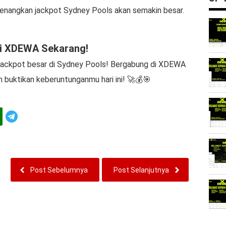
enangkan jackpot Sydney Pools akan semakin besar.
di XDEWA Sekarang!
jackpot besar di Sydney Pools! Bergabung di XDEWA
 buktikan keberuntunganmu hari ini! 🚀💰🎯
Telegram
Post Sebelumnya
Post Selanjutnya