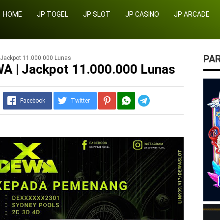
HOME
JP TOGEL
JP SLOT
JP CASINO
JP ARCADE
PA
 Jackpot 11.000.000 Lunas
A | Jackpot 11.000.000 Lunas
Telegram
Facebook
Twitter