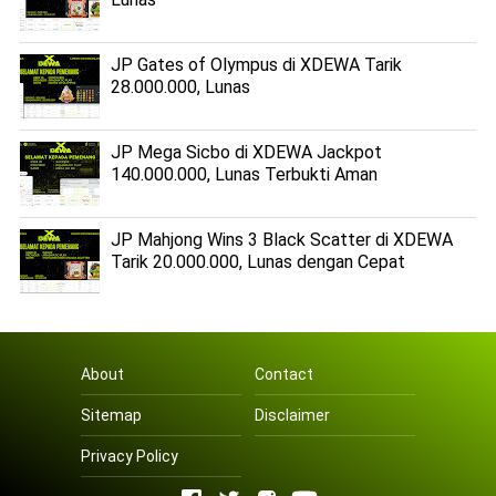
JP Gates of Olympus di XDEWA Tarik
28.000.000, Lunas
JP Mega Sicbo di XDEWA Jackpot
140.000.000, Lunas Terbukti Aman
JP Mahjong Wins 3 Black Scatter di XDEWA
Tarik 20.000.000, Lunas dengan Cepat
About
Contact
Sitemap
Disclaimer
Privacy Policy