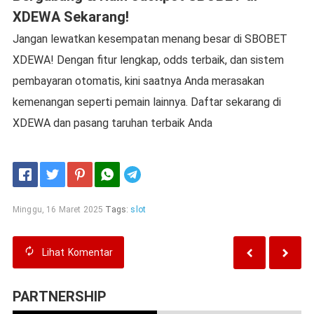
XDEWA Sekarang!
Jangan lewatkan kesempatan menang besar di SBOBET
XDEWA! Dengan fitur lengkap, odds terbaik, dan sistem
pembayaran otomatis, kini saatnya Anda merasakan
kemenangan seperti pemain lainnya. Daftar sekarang di
XDEWA dan pasang taruhan terbaik Anda
Telegram
Minggu, 16 Maret 2025
Tags:
slot
Lihat
Komentar
PARTNERSHIP