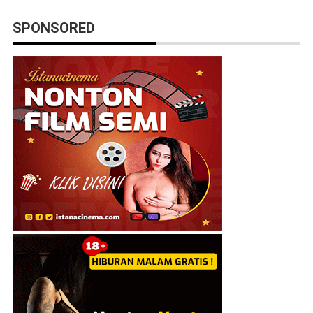
SPONSORED