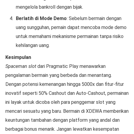
mengelola bankroll dengan bijak.
Berlatih di Mode Demo
:
Sebelum bermain dengan
uang sungguhan, pemain dapat mencoba mode demo
untuk memahami mekanisme permainan tanpa risiko
kehilangan uang.
Kesimpulan
Spaceman slot
dari Pragmatic Play menawarkan
pengalaman bermain yang berbeda dan menantang.
Dengan potensi kemenangan hingga 5000x dan fitur-fitur
inovatif seperti 50% Cashout dan Auto-Cashout, permainan
ini layak untuk dicoba oleh para penggemar slot yang
mencari sesuatu yang baru.
Bermain di XDEWA memberikan
keuntungan tambahan dengan platform yang andal dan
berbagai bonus menarik.
Jangan lewatkan kesempatan