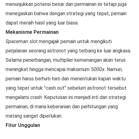
menunjukkan potensi besar dari permainan ini tetapi juga
menegaskan bahwa dengan strategi yang tepat, pemain
dapat meraih hasil yang luar biasa.
Mekanisme Permainan
Spaceman slot
mengajak pemain untuk mengikuti
perjalanan seorang astronot yang terbang ke luar angkasa.
Selama penerbangan, multiplier kemenangan akan terus
meningkat hingga mencapai maksimum 5000x.
Namun,
pemain harus berhati-hati dan menentukan kapan waktu
yang tepat untuk "cash out" sebelum astronot tersebut
mengalami crash.
Keputusan ini menjadi inti dari strategi
permainan, di mana keberanian dan perhitungan yang
matang sangat diperlukan.
Fitur Unggulan