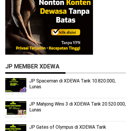
JP MEMBER XDEWA
JP Spaceman di XDEWA Tarik 10.820.000,
Lunas
JP Mahjong Wins 3 di XDEWA Tarik 20.520.000,
Lunas
JP Gates of Olympus di XDEWA Tarik