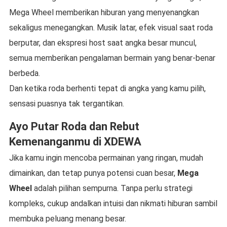
Mega Wheel memberikan hiburan yang menyenangkan
sekaligus menegangkan. Musik latar, efek visual saat roda
berputar, dan ekspresi host saat angka besar muncul,
semua memberikan pengalaman bermain yang benar-benar
berbeda.
Dan ketika roda berhenti tepat di angka yang kamu pilih,
sensasi puasnya tak tergantikan.
Ayo Putar Roda dan Rebut
Kemenanganmu di XDEWA
Jika kamu ingin mencoba permainan yang ringan, mudah
dimainkan, dan tetap punya potensi cuan besar,
Mega
Wheel
adalah pilihan sempurna. Tanpa perlu strategi
kompleks, cukup andalkan intuisi dan nikmati hiburan sambil
membuka peluang menang besar.