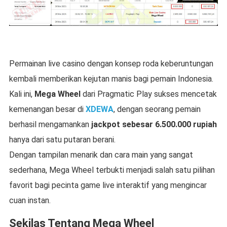
Permainan live casino dengan konsep roda keberuntungan
kembali memberikan kejutan manis bagi pemain Indonesia.
Kali ini,
Mega Wheel
dari Pragmatic Play sukses mencetak
kemenangan besar di
XDEWA
, dengan seorang pemain
berhasil mengamankan
jackpot sebesar 6.500.000 rupiah
hanya dari satu putaran berani.
Dengan tampilan menarik dan cara main yang sangat
sederhana, Mega Wheel terbukti menjadi salah satu pilihan
favorit bagi pecinta game live interaktif yang mengincar
cuan instan.
Sekilas Tentang Mega Wheel