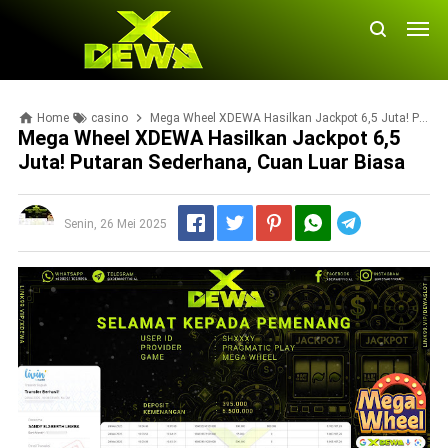
Home
casino
Mega Wheel XDEWA Hasilkan Jackpot 6,5 Juta! Putaran Sederhana, Cuan Luar Biasa
Mega Wheel XDEWA Hasilkan Jackpot 6,5
Juta! Putaran Sederhana, Cuan Luar Biasa
Telegram
Senin, 26 Mei 2025