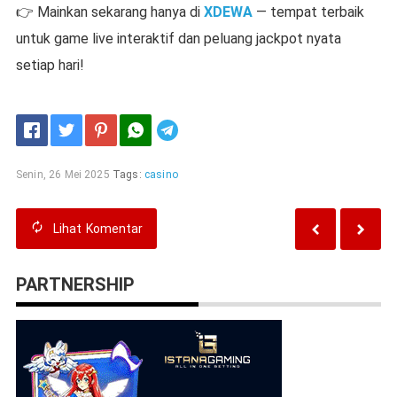
👉 Mainkan sekarang hanya di
XDEWA
— tempat terbaik
untuk game live interaktif dan peluang jackpot nyata
setiap hari!
Telegram
Senin, 26 Mei 2025
Tags:
casino
Lihat
Komentar
PARTNERSHIP