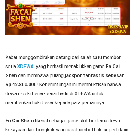
Kabar menggembirakan datang dari salah satu member
setia
XDEWA
, yang berhasil menaklukkan game
Fa Cai
Shen
dan membawa pulang
jackpot fantastis sebesar
Rp 42.800.000
! Keberuntungan ini membuktikan bahwa
dewa rezeki benar-benar hadir di XDEWA untuk
memberikan hoki besar kepada para pemainnya.
Fa Cai Shen
dikenal sebagai game slot bertema dewa
kekayaan dari Tiongkok yang sarat simbol hoki seperti koin