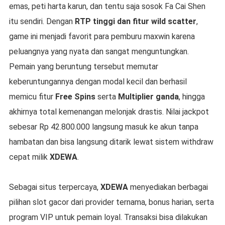
emas, peti harta karun, dan tentu saja sosok Fa Cai Shen
itu sendiri. Dengan
RTP tinggi dan fitur wild scatter
,
game ini menjadi favorit para pemburu maxwin karena
peluangnya yang nyata dan sangat menguntungkan.
Pemain yang beruntung tersebut memutar
keberuntungannya dengan modal kecil dan berhasil
memicu fitur
Free Spins
serta
Multiplier ganda
, hingga
akhirnya total kemenangan melonjak drastis. Nilai jackpot
sebesar Rp 42.800.000 langsung masuk ke akun tanpa
hambatan dan bisa langsung ditarik lewat sistem withdraw
cepat milik
XDEWA
.
Sebagai situs terpercaya,
XDEWA
menyediakan berbagai
pilihan slot gacor dari provider ternama, bonus harian, serta
program VIP untuk pemain loyal. Transaksi bisa dilakukan