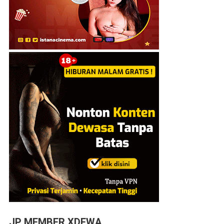
JP MEMBER XDEWA