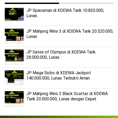
JP Spaceman di XDEWA Tarik 10.820.000,
Lunas
JP Mahjong Wins 3 di XDEWA Tarik 20.520.000,
Lunas
JP Gates of Olympus di XDEWA Tarik
28.000.000, Lunas
JP Mega Sicbo di XDEWA Jackpot
140.000.000, Lunas Terbukti Aman
JP Mahjong Wins 3 Black Scatter di XDEWA
Tarik 20.000.000, Lunas dengan Cepat