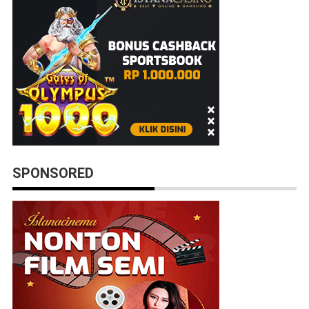
SPONSORED