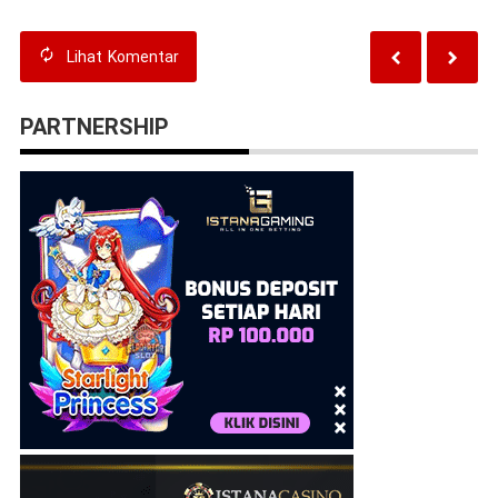
Lihat
Komentar
PARTNERSHIP