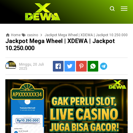
Home
casino
Jackpot Mega Wheel | XDEWA | Jackpot 10.250.000
Jackpot Mega Wheel | XDEWA | Jackpot
10.250.000
Minggu, 20 Juli
Telegram
2025