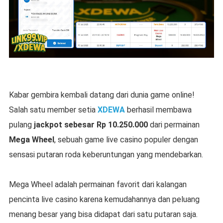
Kabar gembira kembali datang dari dunia game online!
Salah satu member setia
XDEWA
berhasil membawa
pulang
jackpot sebesar Rp 10.250.000
dari permainan
Mega Wheel
, sebuah game live casino populer dengan
sensasi putaran roda keberuntungan yang mendebarkan.
Mega Wheel adalah permainan favorit dari kalangan
pencinta live casino karena kemudahannya dan peluang
menang besar yang bisa didapat dari satu putaran saja.