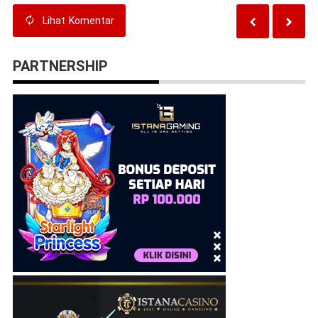
Lihat
Komentar
PARTNERSHIP