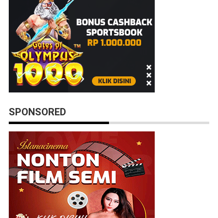
SPONSORED