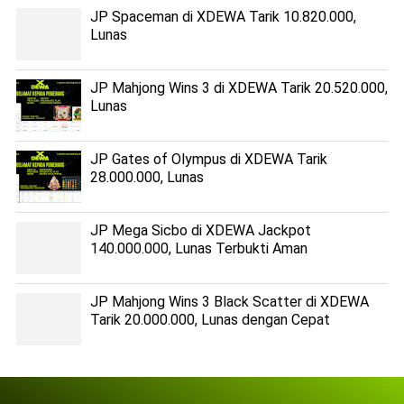
JP Spaceman di XDEWA Tarik 10.820.000,
Lunas
JP Mahjong Wins 3 di XDEWA Tarik 20.520.000,
Lunas
JP Gates of Olympus di XDEWA Tarik
28.000.000, Lunas
JP Mega Sicbo di XDEWA Jackpot
140.000.000, Lunas Terbukti Aman
JP Mahjong Wins 3 Black Scatter di XDEWA
Tarik 20.000.000, Lunas dengan Cepat