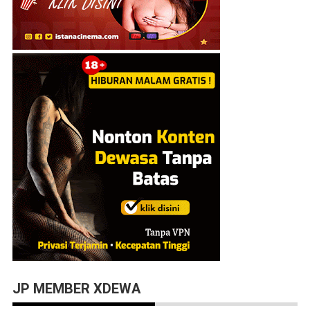
JP MEMBER XDEWA