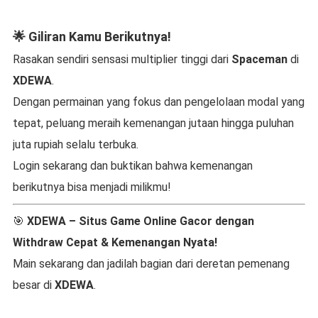
🌟 Giliran Kamu Berikutnya!
Rasakan sendiri sensasi multiplier tinggi dari
Spaceman
di
XDEWA
.
Dengan permainan yang fokus dan pengelolaan modal yang
tepat, peluang meraih kemenangan jutaan hingga puluhan
juta rupiah selalu terbuka.
Login sekarang dan buktikan bahwa kemenangan
berikutnya bisa menjadi milikmu!
🎯
XDEWA – Situs Game Online Gacor dengan
Withdraw Cepat & Kemenangan Nyata!
Main sekarang dan jadilah bagian dari deretan pemenang
besar di
XDEWA
.